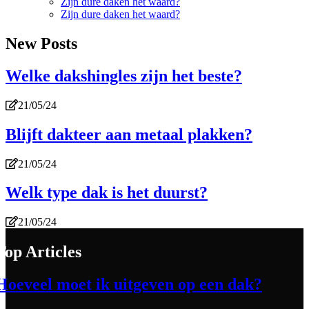
Zijn dure daken het waard?
Zijn dure daken het waard?
New Posts
Welke dakshingles zijn het beste?
21/05/24
Blijft dakteer aan metaal plakken?
21/05/24
Welk type dak is het duurst?
21/05/24
Top Articles
Hoeveel moet ik uitgeven op een dak?