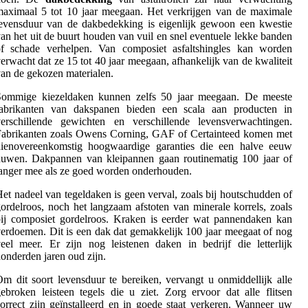
aximaal 5 tot 10 jaar meegaan. Het verkrijgen van de maximale
evensduur van de dakbedekking is eigenlijk gewoon een kwestie
an het uit de buurt houden van vuil en snel eventuele lekke banden
of schade verhelpen. Van composiet asfaltshingles kan worden
erwacht dat ze 15 tot 40 jaar meegaan, afhankelijk van de kwaliteit
an de gekozen materialen.
Sommige kiezeldaken kunnen zelfs 50 jaar meegaan. De meeste
fabrikanten van dakspanen bieden een scala aan producten in
verschillende gewichten en verschillende levensverwachtingen.
Fabrikanten zoals Owens Corning, GAF of Certainteed komen met
dienovereenkomstig hoogwaardige garanties die een halve eeuw
duwen. Dakpannen van kleipannen gaan routinematig 100 jaar of
anger mee als ze goed worden onderhouden.
et nadeel van tegeldaken is geen verval, zoals bij houtschudden of
ordelroos, noch het langzaam afstoten van minerale korrels, zoals
ij composiet gordelroos. Kraken is eerder wat pannendaken kan
erdoemen. Dit is een dak dat gemakkelijk 100 jaar meegaat of nog
eel meer. Er zijn nog leistenen daken in bedrijf die letterlijk
onderden jaren oud zijn.
m dit soort levensduur te bereiken, vervangt u onmiddellijk alle
ebroken leisteen tegels die u ziet. Zorg ervoor dat alle flitsen
orrect zijn geïnstalleerd en in goede staat verkeren. Wanneer uw