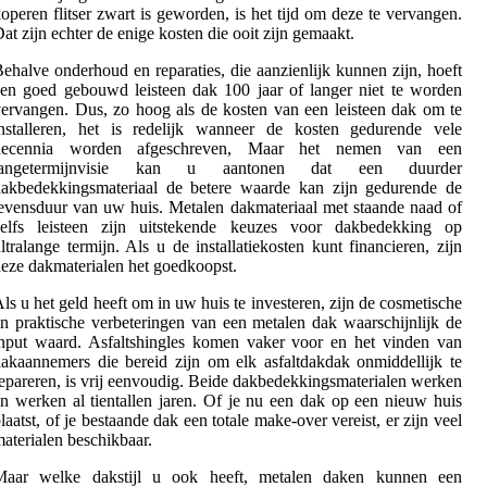
operen flitser zwart is geworden, is het tijd om deze te vervangen.
at zijn echter de enige kosten die ooit zijn gemaakt.
ehalve onderhoud en reparaties, die aanzienlijk kunnen zijn, hoeft
en goed gebouwd leisteen dak 100 jaar of langer niet te worden
ervangen. Dus, zo hoog als de kosten van een leisteen dak om te
installeren, het is redelijk wanneer de kosten gedurende vele
decennia worden afgeschreven, Maar het nemen van een
langetermijnvisie kan u aantonen dat een duurder
dakbedekkingsmateriaal de betere waarde kan zijn gedurende de
evensduur van uw huis. Metalen dakmateriaal met staande naad of
zelfs leisteen zijn uitstekende keuzes voor dakbedekking op
ltralange termijn. Als u de installatiekosten kunt financieren, zijn
eze dakmaterialen het goedkoopst.
ls u het geld heeft om in uw huis te investeren, zijn de cosmetische
n praktische verbeteringen van een metalen dak waarschijnlijk de
nput waard. Asfaltshingles komen vaker voor en het vinden van
akaannemers die bereid zijn om elk asfaltdakdak onmiddellijk te
epareren, is vrij eenvoudig. Beide dakbedekkingsmaterialen werken
n werken al tientallen jaren. Of je nu een dak op een nieuw huis
laatst, of je bestaande dak een totale make-over vereist, er zijn veel
aterialen beschikbaar.
Maar welke dakstijl u ook heeft, metalen daken kunnen een