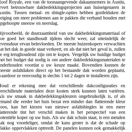
oof Royale, een van de toonaangevende dakaannemers in Austin,
evert betrouwbare dakbedekkingsprojecten aan huiseigenaren in
ustin. Tussen metaal- en shingle-opties hebben gordeldaken de
eiging om meer problemen aan te pakken die verband houden met
pgehoopte sneeuw en neerslag.
ijvoorbeeld, de duurzaamheid van uw dakbedekkingsmateriaal of
oe goed het standhoudt tijdens slecht weer, zal uiteindelijk de
evensduur ervan beïnvloeden. De meeste huizenkopers verwachten
at het dak in goede staat verkeert, en als dat niet het geval is, zullen
e erg terughoudend zijn om te kopen. Vergelijk uw huidige budget
et het budget dat nodig is om andere dakbedekkingsmaterialen te
onderhouden voordat u uw keuze maakt. Bovendien kunnen de
eeste asfaltdaken direct op het bestaande dak worden geplaatst,
aardoor ze eenvoudig in slechts 1 tot 2 dagen te installeren zijn.
Houd er rekening mee dat verschillende dakconfiguraties en
erschillende materialen deze kosten sterk kunnen laten variëren.
ls uw smaak in dakbedekkingskleuren ongebruikelijk is, of als
emand die eerder het huis bezat een minder dan flatterende kleur
koos, kan het kiezen van nieuwe asfaltshingles in een meer
latterende tint het verschil maken in het perspectief van een
otentiële koper op uw huis. Als uw dak schuin staat, is een metalen
dak nog voordeliger, omdat de kans groter is dat de schade op
lakke oppervlakken optreedt. De panelen kunnen ook gemakkelijk