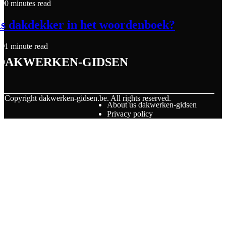
0 minutes read
Is dakdekker in het woordenboek?
1 minute read
dakwerken-gidsen
© Copyright
dakwerken-gidsen.be. All rights reserved.
About us dakwerken-gidsen
Privacy policy