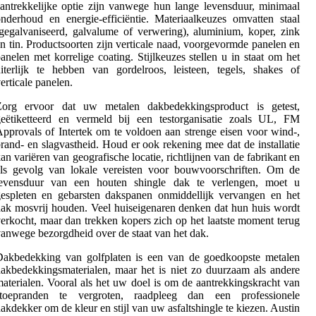
antrekkelijke optie zijn vanwege hun lange levensduur, minimaal
nderhoud en energie-efficiëntie. Materiaalkeuzes omvatten staal
gegalvaniseerd, galvalume of verwering), aluminium, koper, zink
n tin. Productsoorten zijn verticale naad, voorgevormde panelen en
anelen met korrelige coating. Stijlkeuzes stellen u in staat om het
iterlijk te hebben van gordelroos, leisteen, tegels, shakes of
erticale panelen.
Zorg ervoor dat uw metalen dakbedekkingsproduct is getest,
geëtiketteerd en vermeld bij een testorganisatie zoals UL, FM
pprovals of Intertek om te voldoen aan strenge eisen voor wind-,
rand- en slagvastheid. Houd er ook rekening mee dat de installatie
an variëren van geografische locatie, richtlijnen van de fabrikant en
als gevolg van lokale vereisten voor bouwvoorschriften. Om de
levensduur van een houten shingle dak te verlengen, moet u
espleten en gebarsten dakspanen onmiddellijk vervangen en het
ak mosvrij houden. Veel huiseigenaren denken dat hun huis wordt
erkocht, maar dan trekken kopers zich op het laatste moment terug
anwege bezorgdheid over de staat van het dak.
Dakbedekking van golfplaten is een van de goedkoopste metalen
akbedekkingsmaterialen, maar het is niet zo duurzaam als andere
aterialen. Vooral als het uw doel is om de aantrekkingskracht van
stoepranden te vergroten, raadpleeg dan een professionele
akdekker om de kleur en stijl van uw asfaltshingle te kiezen. Austin