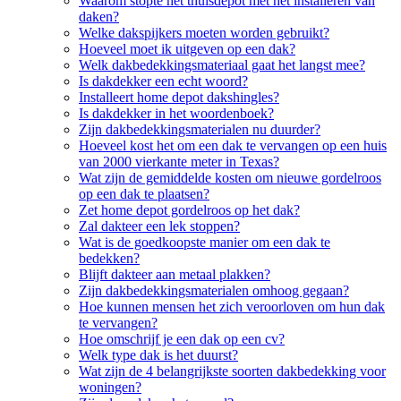
Waarom stopte het thuisdepot met het installeren van
daken?
Welke dakspijkers moeten worden gebruikt?
Hoeveel moet ik uitgeven op een dak?
Welk dakbedekkingsmateriaal gaat het langst mee?
Is dakdekker een echt woord?
Installeert home depot dakshingles?
Is dakdekker in het woordenboek?
Zijn dakbedekkingsmaterialen nu duurder?
Hoeveel kost het om een dak te vervangen op een huis
van 2000 vierkante meter in Texas?
Wat zijn de gemiddelde kosten om nieuwe gordelroos
op een dak te plaatsen?
Zet home depot gordelroos op het dak?
Zal dakteer een lek stoppen?
Wat is de goedkoopste manier om een dak te
bedekken?
Blijft dakteer aan metaal plakken?
Zijn dakbedekkingsmaterialen omhoog gegaan?
Hoe kunnen mensen het zich veroorloven om hun dak
te vervangen?
Hoe omschrijf je een dak op een cv?
Welk type dak is het duurst?
Wat zijn de 4 belangrijkste soorten dakbedekking voor
woningen?