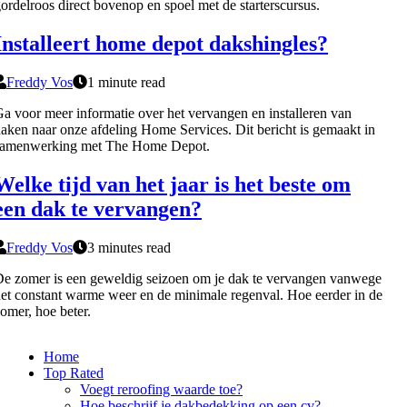
ordelroos direct bovenop en spoel met de starterscursus.
Installeert home depot dakshingles?
Freddy Vos
1 minute read
a voor meer informatie over het vervangen en installeren van
aken naar onze afdeling Home Services. Dit bericht is gemaakt in
samenwerking met The Home Depot.
Welke tijd van het jaar is het beste om
een dak te vervangen?
Freddy Vos
3 minutes read
e zomer is een geweldig seizoen om je dak te vervangen vanwege
et constant warme weer en de minimale regenval. Hoe eerder in de
omer, hoe beter.
Home
Top Rated
Voegt reroofing waarde toe?
Hoe beschrijf je dakbedekking op een cv?