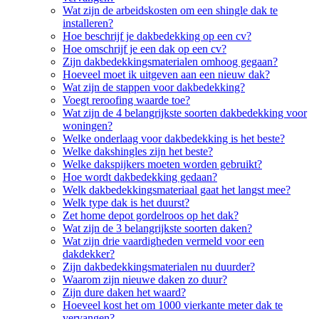
Wat zijn de arbeidskosten om een shingle dak te
installeren?
Hoe beschrijf je dakbedekking op een cv?
Hoe omschrijf je een dak op een cv?
Zijn dakbedekkingsmaterialen omhoog gegaan?
Hoeveel moet ik uitgeven aan een nieuw dak?
Wat zijn de stappen voor dakbedekking?
Voegt reroofing waarde toe?
Wat zijn de 4 belangrijkste soorten dakbedekking voor
woningen?
Welke onderlaag voor dakbedekking is het beste?
Welke dakshingles zijn het beste?
Welke dakspijkers moeten worden gebruikt?
Hoe wordt dakbedekking gedaan?
Welk dakbedekkingsmateriaal gaat het langst mee?
Welk type dak is het duurst?
Zet home depot gordelroos op het dak?
Wat zijn de 3 belangrijkste soorten daken?
Wat zijn drie vaardigheden vermeld voor een
dakdekker?
Zijn dakbedekkingsmaterialen nu duurder?
Waarom zijn nieuwe daken zo duur?
Zijn dure daken het waard?
Hoeveel kost het om 1000 vierkante meter dak te
vervangen?