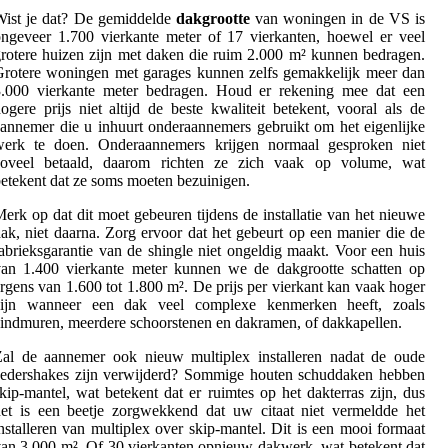
Wist je dat? De gemiddelde
dakgrootte
van woningen in de VS is
ngeveer 1.700 vierkante meter of 17 vierkanten, hoewel er veel
rotere huizen zijn met daken die ruim 2.000 m² kunnen bedragen.
rotere woningen met garages kunnen zelfs gemakkelijk meer dan
3.000 vierkante meter bedragen. Houd er rekening mee dat een
ogere prijs niet altijd de beste kwaliteit betekent, vooral als de
annemer die u inhuurt onderaannemers gebruikt om het eigenlijke
werk te doen. Onderaannemers krijgen normaal gesproken niet
zoveel betaald, daarom richten ze zich vaak op volume, wat
etekent dat ze soms moeten bezuinigen.
erk op dat dit moet gebeuren tijdens de installatie van het nieuwe
ak, niet daarna. Zorg ervoor dat het gebeurt op een manier die de
abrieksgarantie van de shingle niet ongeldig maakt. Voor een huis
van 1.400 vierkante meter kunnen we de dakgrootte schatten op
rgens van 1.600 tot 1.800 m². De prijs per vierkant kan vaak hoger
zijn wanneer een dak veel complexe kenmerken heeft, zoals
indmuren, meerdere schoorstenen en dakramen, of dakkapellen.
Zal de aannemer ook nieuw multiplex installeren nadat de oude
cedershakes zijn verwijderd? Sommige houten schuddaken hebben
kip-mantel, wat betekent dat er ruimtes op het dakterras zijn, dus
et is een beetje zorgwekkend dat uw citaat niet vermeldde het
nstalleren van multiplex over skip-mantel. Dit is een mooi formaat
an 3.000 m². Of 30 vierkanten opnieuw dakwerk, wat betekent dat