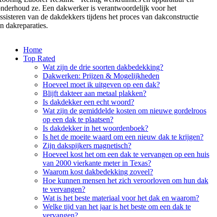
nderhoud ze. Een dakwerker is verantwoordelijk voor het
ssisteren van de dakdekkers tijdens het proces van dakconstructie
n dakreparaties.
Home
Top Rated
Wat zijn de drie soorten dakbedekking?
Dakwerken: Prijzen & Mogelijkheden
Hoeveel moet ik uitgeven op een dak?
Blijft dakteer aan metaal plakken?
Is dakdekker een echt woord?
Wat zijn de gemiddelde kosten om nieuwe gordelroos
op een dak te plaatsen?
Is dakdekker in het woordenboek?
Is het de moeite waard om een nieuw dak te krijgen?
Zijn dakspijkers magnetisch?
Hoeveel kost het om een dak te vervangen op een huis
van 2000 vierkante meter in Texas?
Waarom kost dakbedekking zoveel?
Hoe kunnen mensen het zich veroorloven om hun dak
te vervangen?
Wat is het beste materiaal voor het dak en waarom?
Welke tijd van het jaar is het beste om een dak te
vervangen?