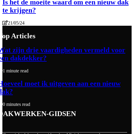
Is het de moeite waard om een nieuw dak
te krijgen?
21/05/24
Top Articles
Wat zijn drie vaardigheden vermeld voor
een dakdekker?
1 minute read
Hoeveel moet ik uitgeven aan een nieuw
dak?
0 minutes read
dakwerken-gidsen