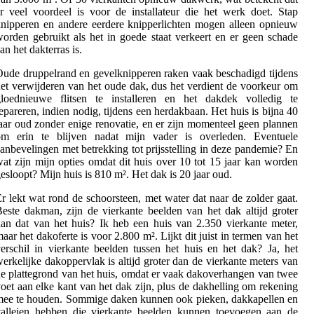
r veel voordeel is voor de installateur die het werk doet. Stap
nipperen en andere eerdere knipperlichten mogen alleen opnieuw
orden gebruikt als het in goede staat verkeert en er geen schade
an het dakterras is.
ude druppelrand en gevelknipperen raken vaak beschadigd tijdens
et verwijderen van het oude dak, dus het verdient de voorkeur om
gloednieuwe flitsen te installeren en het dakdek volledig te
epareren, indien nodig, tijdens een herdakbaan. Het huis is bijna 40
aar oud zonder enige renovatie, en er zijn momenteel geen plannen
om erin te blijven nadat mijn vader is overleden. Eventuele
anbevelingen met betrekking tot prijsstelling in deze pandemie? En
at zijn mijn opties omdat dit huis over 10 tot 15 jaar kan worden
esloopt? Mijn huis is 810 m². Het dak is 20 jaar oud.
r lekt wat rond de schoorsteen, met water dat naar de zolder gaat.
este dakman, zijn de vierkante beelden van het dak altijd groter
an dat van het huis? Ik heb een huis van 2.350 vierkante meter,
aar het dakoferte is voor 2.800 m². Lijkt dit juist in termen van het
erschil in vierkante beelden tussen het huis en het dak? Ja, het
erkelijke dakoppervlak is altijd groter dan de vierkante meters van
e plattegrond van het huis, omdat er vaak dakoverhangen van twee
oet aan elke kant van het dak zijn, plus de dakhelling om rekening
ee te houden. Sommige daken kunnen ook pieken, dakkapellen en
valleien hebben die vierkante beelden kunnen toevoegen aan de