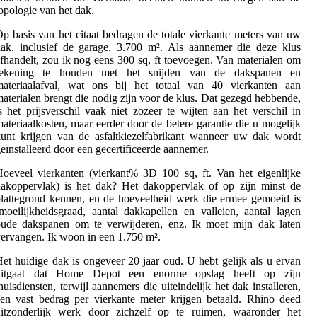
opologie van het dak.
p basis van het citaat bedragen de totale vierkante meters van uw
ak, inclusief de garage, 3.700 m². Als aannemer die deze klus
fhandelt, zou ik nog eens 300 sq, ft toevoegen. Van materialen om
rekening te houden met het snijden van de dakspanen en
materiaalafval, wat ons bij het totaal van 40 vierkanten aan
aterialen brengt die nodig zijn voor de klus. Dat gezegd hebbende,
s het prijsverschil vaak niet zozeer te wijten aan het verschil in
ateriaalkosten, maar eerder door de betere garantie die u mogelijk
unt krijgen van de asfaltkiezelfabrikant wanneer uw dak wordt
eïnstalleerd door een gecertificeerde aannemer.
oeveel vierkanten (vierkant% 3D 100 sq, ft. Van het eigenlijke
akoppervlak) is het dak? Het dakoppervlak of op zijn minst de
lattegrond kennen, en de hoeveelheid werk die ermee gemoeid is
moeilijkheidsgraad, aantal dakkapellen en valleien, aantal lagen
oude dakspanen om te verwijderen, enz. Ik moet mijn dak laten
ervangen. Ik woon in een 1.750 m².
et huidige dak is ongeveer 20 jaar oud. U hebt gelijk als u ervan
uitgaat dat Home Depot een enorme opslag heeft op zijn
huisdiensten, terwijl aannemers die uiteindelijk het dak installeren,
en vast bedrag per vierkante meter krijgen betaald. Rhino deed
uitzonderlijk werk door zichzelf op te ruimen, waaronder het