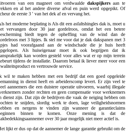
uitvoeren van een magneet om verdwaalde
dakspijkers
aan te
rekken en al het andere diverse afval en puin werd opgepikt. Of
cheur de eerste 3 ′ van het dek af en vervang het.
ls het moderne beplating is Als dit een asfaltshingles dak is, moet u
het vervangen door 30 jaar gordelroos, omdat het een betere
bescherming biedt tegen de opheffing van de wind dan de
ordelroos met 3 lipjes. Ik stel me voor dat je dak dakspanen met 3
lipjes had voorafgaand aan de windschade die je huis heeft
opgelopen. Als huiseigenaar moet ik ook begrijpen dat ik
ansprakelijk kan worden gesteld voor alles wat er op mijn terrein
ebeurt tijdens de installatie. Daarom betaal ik liever meer voor een
waliteitsproduct en vertrouwde service.
Ik wil te maken hebben met een bedrijf dat een goed opgeleide
emanning in dienst heeft en arbeiderscomp levert. Er zijn veel te
eel aannemers die een duistere operatie uitvoeren, waarbij illegale
werknemers zonder rechten en geen compensatie voor werknemers
n dienst zijn. Dat zijn de bedrijven die vaak de neiging hebben om
ochten te snijden, slordig werk te doen, lage veiligheidsnormen
hebben en nergens te vinden zijn wanneer de garantieclaims
beginnen binnen te komen. Onze mening is dat de
akbedekkingsaannemer over 30 jaar mogelijk niet meer actief is.
et lijkt er dus op dat de aannemer de lange garantie gebruikt om de