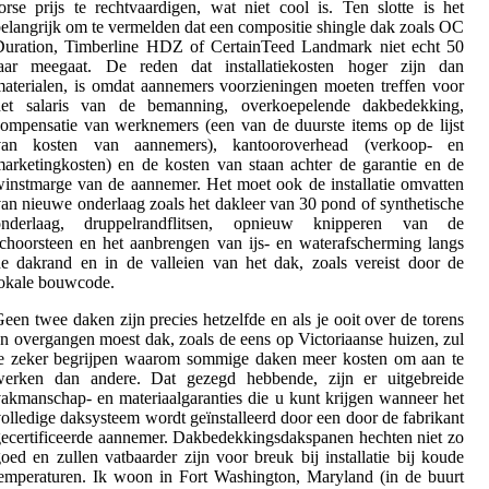
orse prijs te rechtvaardigen, wat niet cool is. Ten slotte is het
elangrijk om te vermelden dat een compositie shingle dak zoals OC
Duration, Timberline HDZ of CertainTeed Landmark niet echt 50
jaar meegaat. De reden dat installatiekosten hoger zijn dan
aterialen, is omdat aannemers voorzieningen moeten treffen voor
het salaris van de bemanning, overkoepelende dakbedekking,
ompensatie van werknemers (een van de duurste items op de lijst
van kosten van aannemers), kantooroverhead (verkoop- en
arketingkosten) en de kosten van staan achter de garantie en de
instmarge van de aannemer. Het moet ook de installatie omvatten
an nieuwe onderlaag zoals het dakleer van 30 pond of synthetische
onderlaag, druppelrandflitsen, opnieuw knipperen van de
choorsteen en het aanbrengen van ijs- en waterafscherming langs
e dakrand en in de valleien van het dak, zoals vereist door de
okale bouwcode.
een twee daken zijn precies hetzelfde en als je ooit over de torens
n overgangen moest dak, zoals de eens op Victoriaanse huizen, zul
je zeker begrijpen waarom sommige daken meer kosten om aan te
werken dan andere. Dat gezegd hebbende, zijn er uitgebreide
akmanschap- en materiaalgaranties die u kunt krijgen wanneer het
olledige daksysteem wordt geïnstalleerd door een door de fabrikant
ecertificeerde aannemer. Dakbedekkingsdakspanen hechten niet zo
oed en zullen vatbaarder zijn voor breuk bij installatie bij koude
emperaturen. Ik woon in Fort Washington, Maryland (in de buurt