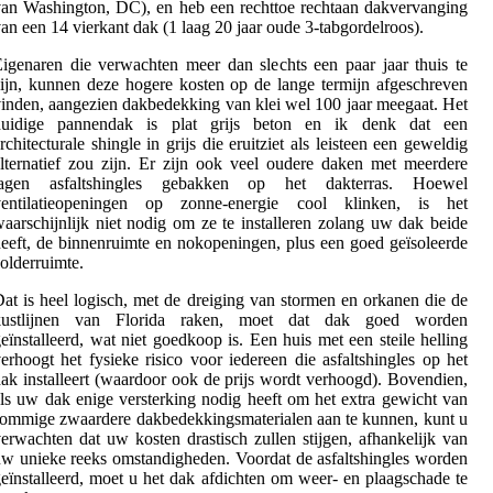
an Washington, DC), en heb een rechttoe rechtaan dakvervanging
an een 14 vierkant dak (1 laag 20 jaar oude 3-tabgordelroos).
igenaren die verwachten meer dan slechts een paar jaar thuis te
ijn, kunnen deze hogere kosten op de lange termijn afgeschreven
inden, aangezien dakbedekking van klei wel 100 jaar meegaat. Het
huidige pannendak is plat grijs beton en ik denk dat een
rchitecturale shingle in grijs die eruitziet als leisteen een geweldig
lternatief zou zijn. Er zijn ook veel oudere daken met meerdere
lagen asfaltshingles gebakken op het dakterras. Hoewel
ventilatieopeningen op zonne-energie cool klinken, is het
aarschijnlijk niet nodig om ze te installeren zolang uw dak beide
eeft, de binnenruimte en nokopeningen, plus een goed geïsoleerde
olderruimte.
at is heel logisch, met de dreiging van stormen en orkanen die de
kustlijnen van Florida raken, moet dat dak goed worden
eïnstalleerd, wat niet goedkoop is. Een huis met een steile helling
erhoogt het fysieke risico voor iedereen die asfaltshingles op het
ak installeert (waardoor ook de prijs wordt verhoogd). Bovendien,
ls uw dak enige versterking nodig heeft om het extra gewicht van
ommige zwaardere dakbedekkingsmaterialen aan te kunnen, kunt u
erwachten dat uw kosten drastisch zullen stijgen, afhankelijk van
w unieke reeks omstandigheden. Voordat de asfaltshingles worden
eïnstalleerd, moet u het dak afdichten om weer- en plaagschade te