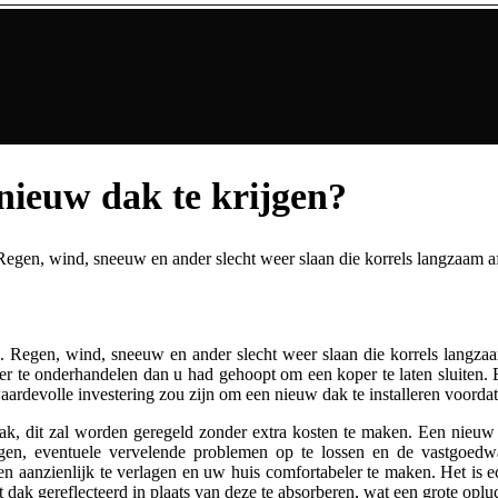
nieuw dak te krijgen?
s. Regen, wind, sneeuw en ander slecht weer slaan die korrels langzaam
is. Regen, wind, sneeuw en ander slecht weer slaan die korrels lang
e onderhandelen dan u had gehoopt om een koper te laten sluiten. Een
waardevolle investering zou zijn om een nieuw dak te installeren voorda
 dak, dit zal worden geregeld zonder extra kosten te maken. Een nieuw
gen, eventuele vervelende problemen op te lossen en de vastgoedwa
aanzienlijk te verlagen en uw huis comfortabeler te maken. Het is ech
dak gereflecteerd in plaats van deze te absorberen, wat een grote oplu