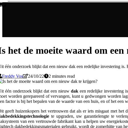
Is het de moeite waard om een 
it één onderzoek blijkt dat een nieuw dak een redelijke investering i
Freddy Vos
24/10/22
2 minutes read
it één onderzoek blijkt dat een nieuw
dak
een redelijke investering 
oet worden gerepareerd of vervangen, kunt u gedwongen worden lager t
en factor is bij het bepalen van de waarde van een huis, en of het een 
it geeft huizenkopers het vertrouwen dat als er iets misgaat met het
dakbedekkingstechnologie
te upgraden, uw garantielengte te verlen
aksysteem van een vertrouwde fabrikant kan u helpen uw energiekosten 
ightech dakbedekkingsmaterialen gebruikt, wordt de zomerhitte van het 