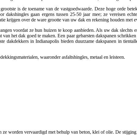
e grootste is de toename van de vastgoedwaarde. Deze hoge orde betek
voor dakshingles gaan ergens tussen 25-50 jaar mee; ze vereisen echt
atie krijgen over de ware grootte van uw dak en rekening houden met 
ngen voordat ze hun huizen te koop aanbieden. Als uw dak slechts enig
t van het dak goed te maken. Een paar gebarsten dakspanen schrikken d
eeste dakdekkers in Indianapolis bieden duurzame dakspanen in tiental
kkingsmaterialen, waaronder asfaltshingles, metaal en leisteen.
 ze worden vervaardigd met behulp van beton, klei of olie. De stijging 