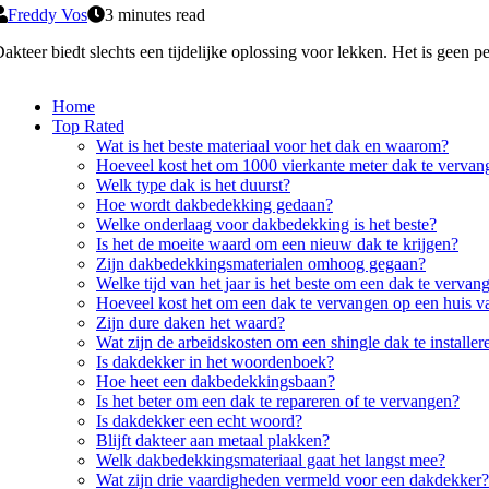
Freddy Vos
3 minutes read
akteer biedt slechts een tijdelijke oplossing voor lekken. Het is geen 
Home
Top Rated
Wat is het beste materiaal voor het dak en waarom?
Hoeveel kost het om 1000 vierkante meter dak te vervan
Welk type dak is het duurst?
Hoe wordt dakbedekking gedaan?
Welke onderlaag voor dakbedekking is het beste?
Is het de moeite waard om een nieuw dak te krijgen?
Zijn dakbedekkingsmaterialen omhoog gegaan?
Welke tijd van het jaar is het beste om een dak te vervan
Hoeveel kost het om een dak te vervangen op een huis v
Zijn dure daken het waard?
Wat zijn de arbeidskosten om een shingle dak te installer
Is dakdekker in het woordenboek?
Hoe heet een dakbedekkingsbaan?
Is het beter om een dak te repareren of te vervangen?
Is dakdekker een echt woord?
Blijft dakteer aan metaal plakken?
Welk dakbedekkingsmateriaal gaat het langst mee?
Wat zijn drie vaardigheden vermeld voor een dakdekker?