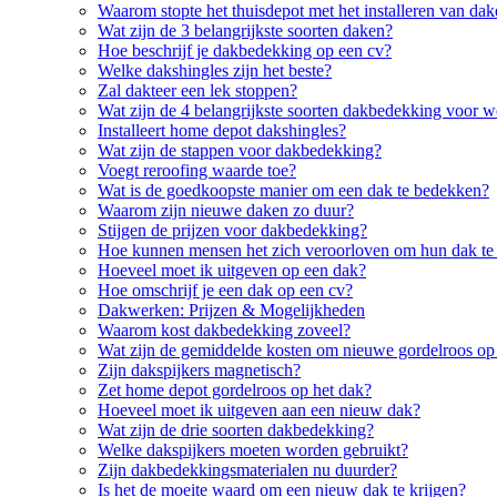
Waarom stopte het thuisdepot met het installeren van da
Wat zijn de 3 belangrijkste soorten daken?
Hoe beschrijf je dakbedekking op een cv?
Welke dakshingles zijn het beste?
Zal dakteer een lek stoppen?
Wat zijn de 4 belangrijkste soorten dakbedekking voor 
Installeert home depot dakshingles?
Wat zijn de stappen voor dakbedekking?
Voegt reroofing waarde toe?
Wat is de goedkoopste manier om een dak te bedekken?
Waarom zijn nieuwe daken zo duur?
Stijgen de prijzen voor dakbedekking?
Hoe kunnen mensen het zich veroorloven om hun dak te
Hoeveel moet ik uitgeven op een dak?
Hoe omschrijf je een dak op een cv?
Dakwerken: Prijzen & Mogelijkheden
Waarom kost dakbedekking zoveel?
Wat zijn de gemiddelde kosten om nieuwe gordelroos op 
Zijn dakspijkers magnetisch?
Zet home depot gordelroos op het dak?
Hoeveel moet ik uitgeven aan een nieuw dak?
Wat zijn de drie soorten dakbedekking?
Welke dakspijkers moeten worden gebruikt?
Zijn dakbedekkingsmaterialen nu duurder?
Is het de moeite waard om een nieuw dak te krijgen?