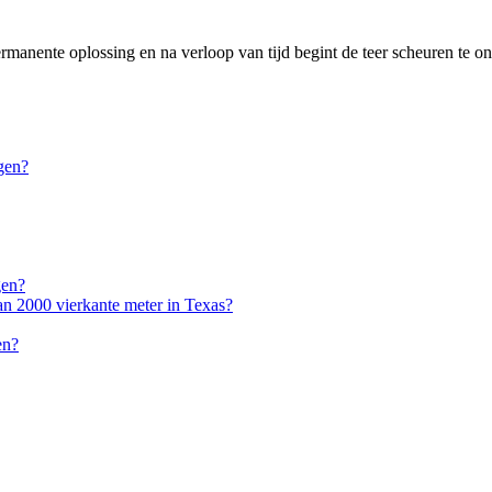
permanente oplossing en na verloop van tijd begint de teer scheuren te o
gen?
gen?
an 2000 vierkante meter in Texas?
en?