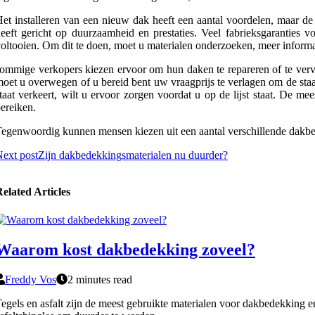
et installeren van een nieuw dak heeft een aantal voordelen, maar d
eeft gericht op duurzaamheid en prestaties. Veel fabrieksgaranties 
oltooien. Om dit te doen, moet u materialen onderzoeken, meer inform
ommige verkopers kiezen ervoor om hun daken te repareren of te verva
oet u overwegen of u bereid bent uw vraagprijs te verlagen om de staa
taat verkeert, wilt u ervoor zorgen voordat u op de lijst staat. De m
ereiken.
egenwoordig kunnen mensen kiezen uit een aantal verschillende dakbede
ext post
Zijn dakbedekkingsmaterialen nu duurder?
elated Articles
Waarom kost dakbedekking zoveel?
Freddy Vos
2 minutes read
egels en asfalt zijn de meest gebruikte materialen voor dakbedekking en