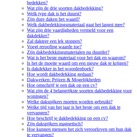
bedekken?
Wat zijn de drie soorten dakbedekking?
Welk type dak is het duurst?
Zijn dure daken het waard?
Welk dakbedekkingsmateriaal gaat het langst mee?
Wat zijn drie vaardigheden vermeld voor een
dakdekker?
Zal dakteer een lek stoppen?
Voegt reroofing waarde toe?
Zijn dakbedekkingsmaterialen nu duurder?
Wat is het beste materiaal voor het dak en waarom?
Is het de moeite waard om een nieuw dak te krijgen?
Is dakdekker in het woordenboek?
Hoe wordt dakbedekking gedaan?
Dakwerken: Prijzen & Mogelijkheden
Hoe omschrijf je een dak op een cv?
Wat zijn de 4 belangrijkste soorten dakbedekking voor
woningen?
Welke dakspijkers moeten worden gebruikt?
Welke tijd van het jaar is het beste om een dak te
vervangen?
Hoe beschrijf je dakbedekking op een cv?
Zijn dakspijkers magnetisch?
Hoe kunnen mensen het zich veroorloven om hun dak
te vervangen?