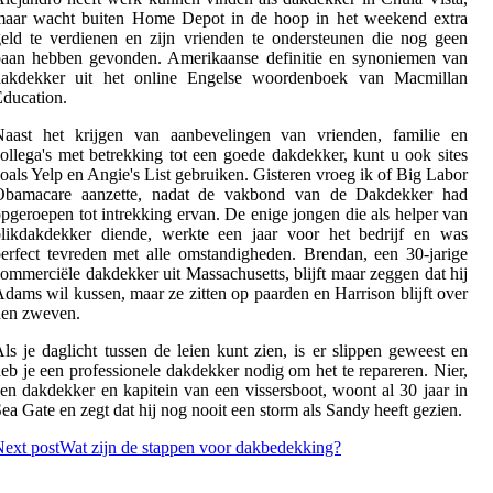
maar wacht buiten Home Depot in de hoop in het weekend extra
eld te verdienen en zijn vrienden te ondersteunen die nog geen
baan hebben gevonden. Amerikaanse definitie en synoniemen van
dakdekker uit het online Engelse woordenboek van Macmillan
ducation.
Naast het krijgen van aanbevelingen van vrienden, familie en
ollega's met betrekking tot een goede dakdekker, kunt u ook sites
oals Yelp en Angie's List gebruiken. Gisteren vroeg ik of Big Labor
Obamacare aanzette, nadat de vakbond van de Dakdekker had
pgeroepen tot intrekking ervan. De enige jongen die als helper van
blikdakdekker diende, werkte een jaar voor het bedrijf en was
erfect tevreden met alle omstandigheden. Brendan, een 30-jarige
ommerciële dakdekker uit Massachusetts, blijft maar zeggen dat hij
dams wil kussen, maar ze zitten op paarden en Harrison blijft over
hen zweven.
ls je daglicht tussen de leien kunt zien, is er slippen geweest en
eb je een professionele dakdekker nodig om het te repareren. Nier,
en dakdekker en kapitein van een vissersboot, woont al 30 jaar in
ea Gate en zegt dat hij nog nooit een storm als Sandy heeft gezien.
ext post
Wat zijn de stappen voor dakbedekking?