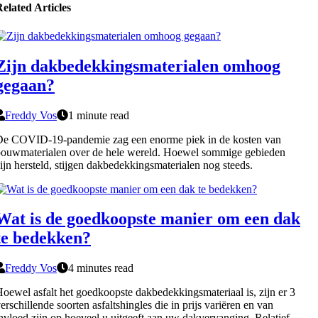
elated Articles
Zijn dakbedekkingsmaterialen omhoog
gegaan?
Freddy Vos
1 minute read
De COVID-19-pandemie zag een enorme piek in de kosten van
ouwmaterialen over de hele wereld. Hoewel sommige gebieden
ijn hersteld, stijgen dakbedekkingsmaterialen nog steeds.
Wat is de goedkoopste manier om een dak
te bedekken?
Freddy Vos
4 minutes read
oewel asfalt het goedkoopste dakbedekkingsmateriaal is, zijn er 3
erschillende soorten asfaltshingles die in prijs variëren en van
nvloed zijn op hoeveel u uitgeeft aan uw dakvervanging. Relatief