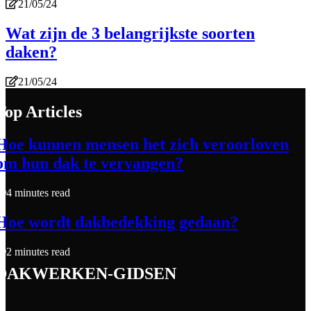
21/05/24
Wat zijn de 3 belangrijkste soorten
daken?
21/05/24
Top Articles
Hoe kunnen mensen het zich veroorloven
om hun dak te vervangen?
4 minutes read
Hoe wordt dakbedekking gedaan?
2 minutes read
dakwerken-gidsen