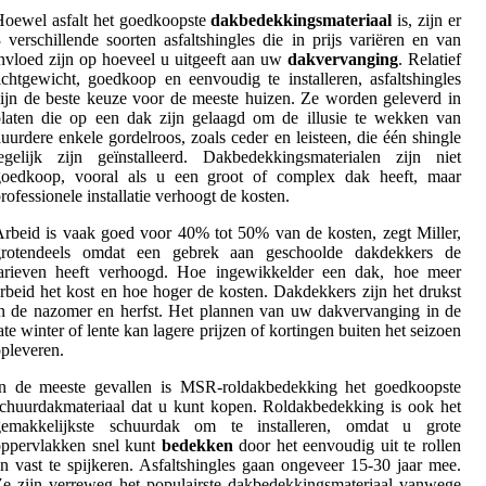
oewel asfalt het goedkoopste
dakbedekkingsmateriaal
is, zijn er
 verschillende soorten asfaltshingles die in prijs variëren en van
nvloed zijn op hoeveel u uitgeeft aan uw
dakvervanging
. Relatief
ichtgewicht, goedkoop en eenvoudig te installeren, asfaltshingles
ijn de beste keuze voor de meeste huizen. Ze worden geleverd in
laten die op een dak zijn gelaagd om de illusie te wekken van
uurdere enkele gordelroos, zoals ceder en leisteen, die één shingle
egelijk zijn geïnstalleerd. Dakbedekkingsmaterialen zijn niet
goedkoop, vooral als u een groot of complex dak heeft, maar
rofessionele installatie verhoogt de kosten.
rbeid is vaak goed voor 40% tot 50% van de kosten, zegt Miller,
grotendeels omdat een gebrek aan geschoolde dakdekkers de
tarieven heeft verhoogd. Hoe ingewikkelder een dak, hoe meer
rbeid het kost en hoe hoger de kosten. Dakdekkers zijn het drukst
n de nazomer en herfst. Het plannen van uw dakvervanging in de
ate winter of lente kan lagere prijzen of kortingen buiten het seizoen
pleveren.
In de meeste gevallen is MSR-roldakbedekking het goedkoopste
chuurdakmateriaal dat u kunt kopen. Roldakbedekking is ook het
gemakkelijkste schuurdak om te installeren, omdat u grote
oppervlakken snel kunt
bedekken
door het eenvoudig uit te rollen
n vast te spijkeren. Asfaltshingles gaan ongeveer 15-30 jaar mee.
e zijn verreweg het populairste dakbedekkingsmateriaal vanwege