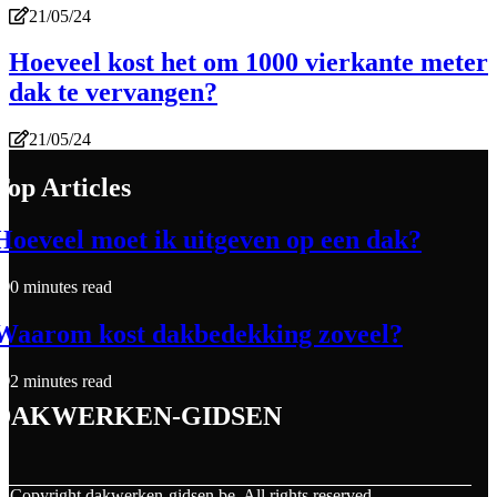
21/05/24
Hoeveel kost het om 1000 vierkante meter
dak te vervangen?
21/05/24
Top Articles
Hoeveel moet ik uitgeven op een dak?
0 minutes read
Waarom kost dakbedekking zoveel?
2 minutes read
dakwerken-gidsen
© Copyright
dakwerken-gidsen.be. All rights reserved.