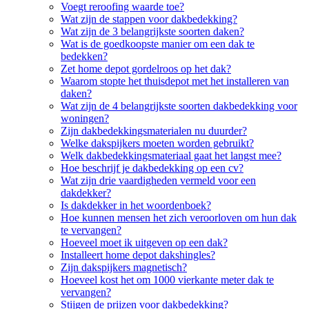
Voegt reroofing waarde toe?
Wat zijn de stappen voor dakbedekking?
Wat zijn de 3 belangrijkste soorten daken?
Wat is de goedkoopste manier om een dak te
bedekken?
Zet home depot gordelroos op het dak?
Waarom stopte het thuisdepot met het installeren van
daken?
Wat zijn de 4 belangrijkste soorten dakbedekking voor
woningen?
Zijn dakbedekkingsmaterialen nu duurder?
Welke dakspijkers moeten worden gebruikt?
Welk dakbedekkingsmateriaal gaat het langst mee?
Hoe beschrijf je dakbedekking op een cv?
Wat zijn drie vaardigheden vermeld voor een
dakdekker?
Is dakdekker in het woordenboek?
Hoe kunnen mensen het zich veroorloven om hun dak
te vervangen?
Hoeveel moet ik uitgeven op een dak?
Installeert home depot dakshingles?
Zijn dakspijkers magnetisch?
Hoeveel kost het om 1000 vierkante meter dak te
vervangen?
Stijgen de prijzen voor dakbedekking?