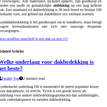
e overwegen;. Alle materialen, inclusief spijkers, zijn goedkoop en
ieden een snelle en gemakkelijke
afdekking
op een laag hellend
ak. Een standaard rol dakbedekking is 36 inch breed en beslaat 100
ierkante voet, een gebied dat dakdekkers een vierkant noemen.
sfaltdakbedekking is het goedkoopst om te installeren, maar brengt
hogere levensduurkosten met zich mee vanwege frequente
ervangingen. .
ext post
Hoe omschrijf je een dak op een cv?
elated Articles
Welke onderlaag voor dakbedekking is
het beste?
Freddy Vos
2 minutes read
ynthetische onderlaag Dit is momenteel de meest populaire keuze
oor dakopbouw, en terecht. Tyvek is een goede keuze als
nderlaag voor andere dakbedekkingsproducten dan asfaltshingles,
oals cederdakspanen en metalen dakbedekking.