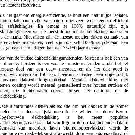
un kosteneffectiviteit.
ls het gaat om energie-efficiëntie, is hout een natuurlijke isolator,
outen dakspanen zijn van nature ongeveer twee keer zo efficiënt
als asfaltshingles. En omdat ze 100% natuurlijk zijn, zijn
sfaltshingles een van de meest duurzame dakbedekkingsmaterialen
p de markt. Niet alleen zijn de meeste metalen daken gemaakt van
erecyclede materialen, veel zijn ook zelf 100% recyclebaar. Een
ak gemaakt van leisteen kan wel 75-150 jaar meegaan.
en van de oudste dakbedekkingsmaterialen, leisteen is ook een van
e duurste. Leisteen is een van de duurste materialen omdat het het
grootste deel van een eeuw meegaat, en als het dak goed is
ebouwd, meer dan 150 jaar. Daarom is leisteen een ongelooflijk
duurzaam dakbedekkingsmateriaal. Metalen dakbedekking met
tenen coating wordt meestal geïnstalleerd over houten stroken of
latten, die luchtkanalen creëren tussen het dakterras en de
dakbedekking.
eze luchtruimtes dienen als isolatie om het dakdek in de zomer
koeler te houden en ijsdammen in de winter te minimaliseren.
Opgebouwde dakbedekking is het meest populaire
akbedekkingsmateriaal dat wordt gebruikt op laaghellende daken.
Gemaakt van meerdere lagen bitumenoppervlakken, wordt de
opgebouwde dakbedekking afgewerkt door een aggregaatlaag of