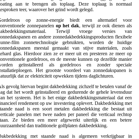
coating aan te brengen als toplaag. Deze toplaag is normaal
esproken teer, waarover het grind wordt gelegd.
Gordelroos op zonne-energie biedt een alternatief voor
conventionele zonnepanelen
op het dak
, terwijl ze ook dienen als
dakbedekkingsmateriaal. Terwijl vroege versies van
onnedakspanen en andere zonnedakbedekkingsproducten flexibele
dunne-film zonnetechnologie gebruikten, worden de huidige
zonnedakspanen meestal gemaakt van stijve materialen, zoals
ehard glas. Hierdoor zien ze er meer uit en presteren ze meer op
onventionele gordelroos, en de meeste kunnen op dezelfde manier
worden geïnstalleerd als gordelroos en zonder speciale
nstallatieploegen. Het grootste voordeel van zonnedakspanen is
atuurlijk dat ze elektriciteit opwekken tijdens daglichturen.
ls gevolg hiervan begint dakbedekking zichzelf te betalen vanaf de
ag dat het wordt geïnstalleerd en gedurende de gehele levensduur
an het systeem. Het is het enige dakbedekkingsmateriaal dat een
inancieel rendement op uw investering oplevert. Dakbedekking met
taande naad is een soort metalen dakbedekking die bestaat uit
erticale panelen met twee naden per paneel die verticaal rechtop
staan. Ze bieden een meer afgewerkt uiterlijk en een betere
uurzaamheid dan traditionele golfplaten dakbedekking.
Dakbedekking met staande naad is algemeen verkrijgbaar in