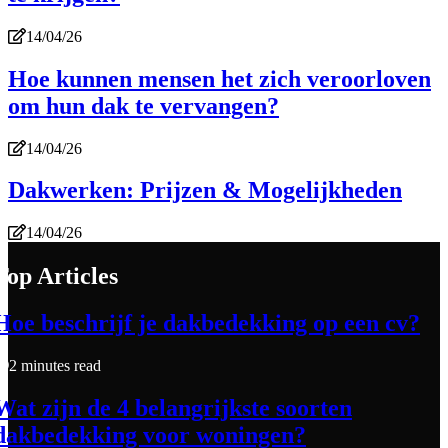
14/04/26
Hoe kunnen mensen het zich veroorloven
om hun dak te vervangen?
14/04/26
Dakwerken: Prijzen & Mogelijkheden
14/04/26
Top Articles
Hoe beschrijf je dakbedekking op een cv?
2 minutes read
Wat zijn de 4 belangrijkste soorten
dakbedekking voor woningen?