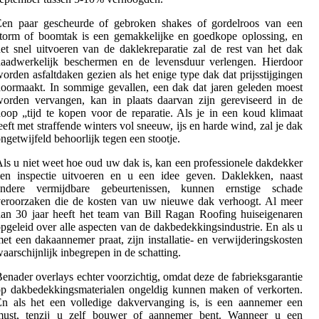
Een paar gescheurde of gebroken shakes of gordelroos van een
torm of boomtak is een gemakkelijke en goedkope oplossing, en
et snel uitvoeren van de daklekreparatie zal de rest van het dak
daadwerkelijk beschermen en de levensduur verlengen. Hierdoor
orden asfaltdaken gezien als het enige type dak dat prijsstijgingen
oormaakt. In sommige gevallen, een dak dat jaren geleden moest
orden vervangen, kan in plaats daarvan zijn gereviseerd in de
oop „tijd te kopen voor de reparatie. Als je in een koud klimaat
eeft met straffende winters vol sneeuw, ijs en harde wind, zal je dak
ngetwijfeld behoorlijk tegen een stootje.
ls u niet weet hoe oud uw dak is, kan een professionele dakdekker
een inspectie uitvoeren en u een idee geven. Daklekken, naast
andere vermijdbare gebeurtenissen, kunnen ernstige schade
veroorzaken die de kosten van uw nieuwe dak verhoogt. Al meer
an 30 jaar heeft het team van Bill Ragan Roofing huiseigenaren
pgeleid over alle aspecten van de dakbedekkingsindustrie. En als u
et een dakaannemer praat, zijn installatie- en verwijderingskosten
aarschijnlijk inbegrepen in de schatting.
enader overlays echter voorzichtig, omdat deze de fabrieksgarantie
p dakbedekkingsmaterialen ongeldig kunnen maken of verkorten.
n als het een volledige dakvervanging is, is een aannemer een
must, tenzij u zelf bouwer of aannemer bent. Wanneer u een