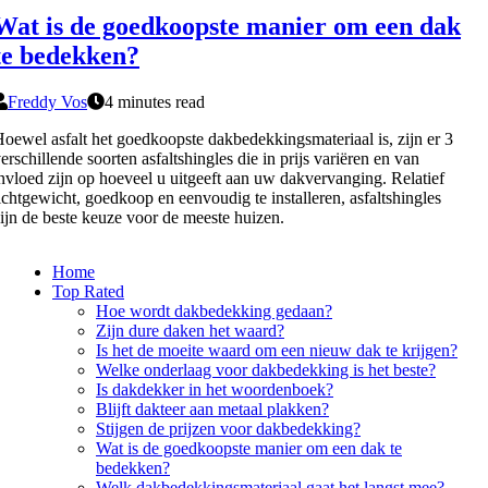
Wat is de goedkoopste manier om een dak
te bedekken?
Freddy Vos
4 minutes read
oewel asfalt het goedkoopste dakbedekkingsmateriaal is, zijn er 3
erschillende soorten asfaltshingles die in prijs variëren en van
nvloed zijn op hoeveel u uitgeeft aan uw dakvervanging. Relatief
ichtgewicht, goedkoop en eenvoudig te installeren, asfaltshingles
ijn de beste keuze voor de meeste huizen.
Home
Top Rated
Hoe wordt dakbedekking gedaan?
Zijn dure daken het waard?
Is het de moeite waard om een nieuw dak te krijgen?
Welke onderlaag voor dakbedekking is het beste?
Is dakdekker in het woordenboek?
Blijft dakteer aan metaal plakken?
Stijgen de prijzen voor dakbedekking?
Wat is de goedkoopste manier om een dak te
bedekken?
Welk dakbedekkingsmateriaal gaat het langst mee?