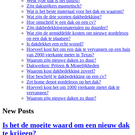
Welk type dak is het duurst?
Zijn dakspijkers magnetisch?
Wat is het beste materiaal voor het dak en waarom?
Wat zijn de drie soorten dakbedekking?
Hoe omschrijf je een dak op een cv?
Zijn dakbedekkingsmaterialen nu duurder?
Wat zijn de gemiddelde kosten om nieuwe gordelroos
op een dak te plaatsen?
Is dakdekker een echt woord?
Hoeveel kost het om een dak te vervangen op een huis
van 2000 vierkante meter in Texas?
Waarom zijn nieuwe daken zo duur?
Dakwerken: Prijzen & Mogelijkheden
Waarom kost dakbedekking zoveel?
Hoe beschrijf je dakbedekking op een cv?
Zet home depot gordelroos op het dak?
Hoeveel kost het om 1000 vierkante meter dak te
vervangen?
Waarom zijn nieuwe daken zo duur?
New Posts
Is het de moeite waard om een nieuw dak
te krijgen?