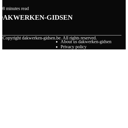
8 minutes read
dakwerken-gidsen
© Copyright
dakwerken-gidsen.be. All rights reserved.
About us dakwerken-gidsen
Privacy policy