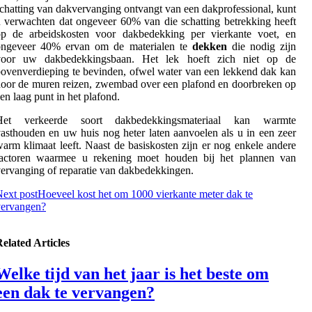
chatting van dakvervanging ontvangt van een dakprofessional, kunt
 verwachten dat ongeveer 60% van die schatting betrekking heeft
op de arbeidskosten voor dakbedekking per vierkante voet, en
ongeveer 40% ervan om de materialen te
dekken
die nodig zijn
voor uw dakbedekkingsbaan. Het lek hoeft zich niet op de
ovenverdieping te bevinden, ofwel water van een lekkend dak kan
oor de muren reizen, zwembad over een plafond en doorbreken op
en laag punt in het plafond.
Het verkeerde soort dakbedekkingsmateriaal kan warmte
asthouden en uw huis nog heter laten aanvoelen als u in een zeer
arm klimaat leeft. Naast de basiskosten zijn er nog enkele andere
factoren waarmee u rekening moet houden bij het plannen van
ervanging of reparatie van dakbedekkingen.
ext post
Hoeveel kost het om 1000 vierkante meter dak te
vervangen?
elated Articles
Welke tijd van het jaar is het beste om
een dak te vervangen?