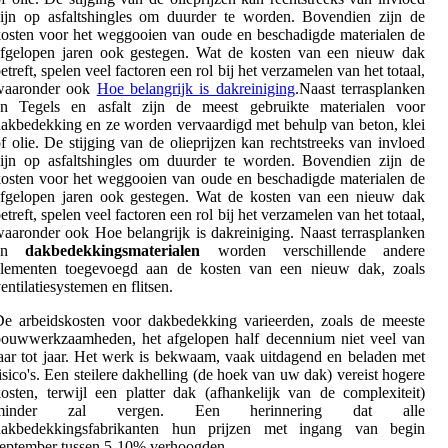
ijn op asfaltshingles om duurder te worden. Bovendien zijn de
osten voor het weggooien van oude en beschadigde materialen de
afgelopen jaren ook gestegen. Wat de kosten van een nieuw dak
etreft, spelen veel factoren een rol bij het verzamelen van het totaal,
waaronder ook
Hoe belangrijk is dakreiniging
.Naast terrasplanken
en Tegels en asfalt zijn de meest gebruikte materialen voor
akbedekking en ze worden vervaardigd met behulp van beton, klei
f olie. De stijging van de olieprijzen kan rechtstreeks van invloed
ijn op asfaltshingles om duurder te worden. Bovendien zijn de
osten voor het weggooien van oude en beschadigde materialen de
afgelopen jaren ook gestegen. Wat de kosten van een nieuw dak
etreft, spelen veel factoren een rol bij het verzamelen van het totaal,
aaronder ook Hoe belangrijk is dakreiniging. Naast terrasplanken
en
dakbedekkingsmaterialen
worden verschillende andere
elementen toegevoegd aan de kosten van een nieuw dak, zoals
entilatiesystemen en flitsen.
e arbeidskosten voor dakbedekking varieerden, zoals de meeste
bouwwerkzaamheden, het afgelopen half decennium niet veel van
aar tot jaar. Het werk is bekwaam, vaak uitdagend en beladen met
isico's. Een steilere dakhelling (de hoek van uw dak) vereist hogere
osten, terwijl een platter dak (afhankelijk van de complexiteit)
minder zal vergen. Een herinnering dat alle
dakbedekkingsfabrikanten hun prijzen met ingang van begin
eptember tussen 5-10% verhoogden.