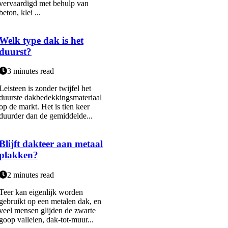
vervaardigd met behulp van
beton, klei ...
Welk type dak is het
duurst?
3 minutes read
Leisteen is zonder twijfel het
duurste dakbedekkingsmateriaal
op de markt. Het is tien keer
duurder dan de gemiddelde...
Blijft dakteer aan metaal
plakken?
2 minutes read
Teer kan eigenlijk worden
gebruikt op een metalen dak, en
veel mensen glijden de zwarte
goop valleien, dak-tot-muur...