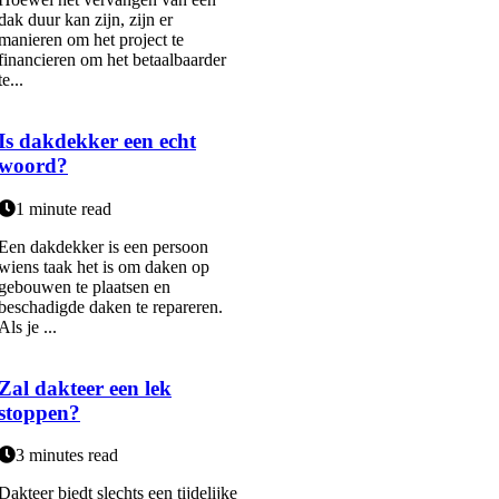
dak duur kan zijn, zijn er
manieren om het project te
financieren om het betaalbaarder
te...
Is dakdekker een echt
woord?
1 minute read
Een dakdekker is een persoon
wiens taak het is om daken op
gebouwen te plaatsen en
beschadigde daken te repareren.
Als je ...
Zal dakteer een lek
stoppen?
3 minutes read
Dakteer biedt slechts een tijdelijke