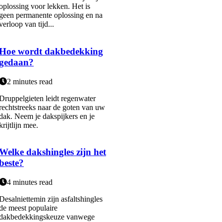
oplossing voor lekken. Het is
geen permanente oplossing en na
verloop van tijd...
Hoe wordt dakbedekking
gedaan?
2 minutes read
Druppelgieten leidt regenwater
rechtstreeks naar de goten van uw
dak. Neem je dakspijkers en je
krijtlijn mee.
Welke dakshingles zijn het
beste?
4 minutes read
Desalniettemin zijn asfaltshingles
de meest populaire
dakbedekkingskeuze vanwege