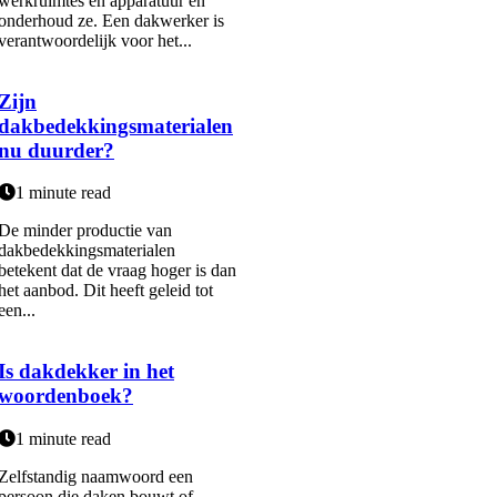
werkruimtes en apparatuur en
onderhoud ze. Een dakwerker is
verantwoordelijk voor het...
Zijn
dakbedekkingsmaterialen
nu duurder?
1 minute read
De minder productie van
dakbedekkingsmaterialen
betekent dat de vraag hoger is dan
het aanbod. Dit heeft geleid tot
een...
Is dakdekker in het
woordenboek?
1 minute read
Zelfstandig naamwoord een
persoon die daken bouwt of