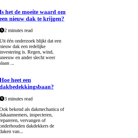
Is het de moeite waard om
een nieuw dak te krijgen?
2 minutes read
Uit één onderzoek blijkt dat een
nieuw dak een redelijke
investering is. Regen, wind,
sneeuw en ander slecht weer
slaan ...
Hoe heet een
dakbedekkingsbaan?
3 minutes read
Ook bekend als dakmechanica of
dakaannemers, inspecteren,
repareren, vervangen of
onderhouden dakdekkers de
daken van...