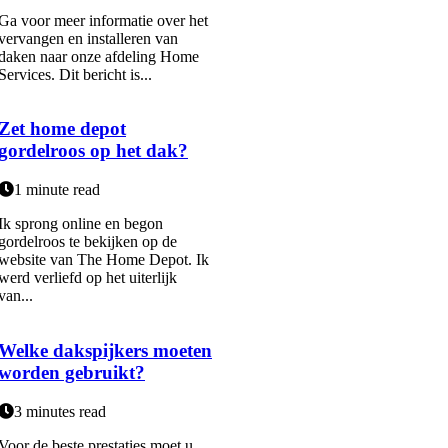
Ga voor meer informatie over het
vervangen en installeren van
daken naar onze afdeling Home
Services. Dit bericht is...
Zet home depot
gordelroos op het dak?
1 minute read
Ik sprong online en begon
gordelroos te bekijken op de
website van The Home Depot. Ik
werd verliefd op het uiterlijk
van...
Welke dakspijkers moeten
worden gebruikt?
3 minutes read
Voor de beste prestaties moet u