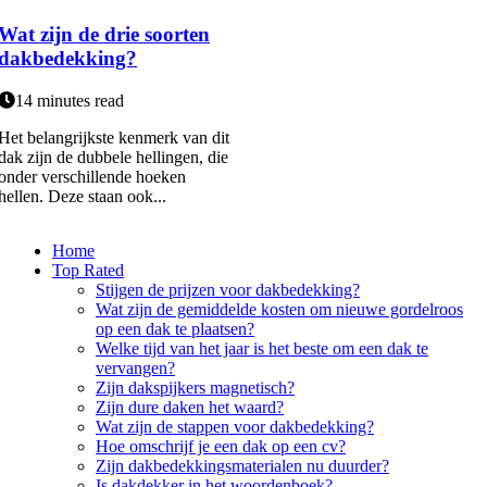
Wat zijn de drie soorten
dakbedekking?
14 minutes read
Het belangrijkste kenmerk van dit
dak zijn de dubbele hellingen, die
onder verschillende hoeken
hellen. Deze staan ook...
Home
Top Rated
Stijgen de prijzen voor dakbedekking?
Wat zijn de gemiddelde kosten om nieuwe gordelroos
op een dak te plaatsen?
Welke tijd van het jaar is het beste om een dak te
vervangen?
Zijn dakspijkers magnetisch?
Zijn dure daken het waard?
Wat zijn de stappen voor dakbedekking?
Hoe omschrijf je een dak op een cv?
Zijn dakbedekkingsmaterialen nu duurder?
Is dakdekker in het woordenboek?