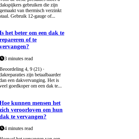
dakspijkers gebruiken die zijn
gemaakt van thermisch verzinkt
staal. Gebruik 12-gauge of...
Is het beter om een dak te
repareren of te
vervangen?
3 minutes read
Beoordeling 4, 9 (21) ·
dakreparaties zijn betaalbaarder
dan een dakvervanging. Het is
veel goedkoper om een dak te...
Hoe kunnen mensen het
zich veroorloven om hun
dak te vervangen?
4 minutes read
Hoewel het vervangen van een