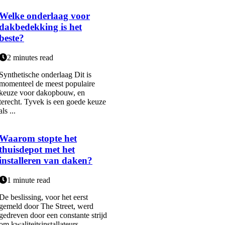
Welke onderlaag voor
dakbedekking is het
beste?
2 minutes read
Synthetische onderlaag Dit is
momenteel de meest populaire
keuze voor dakopbouw, en
terecht. Tyvek is een goede keuze
als ...
Waarom stopte het
thuisdepot met het
installeren van daken?
1 minute read
De beslissing, voor het eerst
gemeld door The Street, werd
gedreven door een constante strijd
om kwaliteitsinstallateurs...