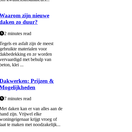
Waarom zijn nieuwe
daken zo duur?
2 minutes read
Tegels en asfalt zijn de meest
gebruikte materialen voor
dakbedekking en ze worden
vervaardigd met behulp van
beton, klei ...
Dakwerken: Prijzen &
Mogelijkheden
7 minutes read
Met daken kan er van alles aan de
hand zijn. Vrijwel elke
woningeigenaar krijgt vroeg of
laat te maken met noodzakelijk...