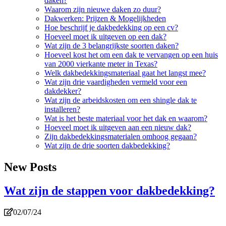
daken?
Waarom zijn nieuwe daken zo duur?
Dakwerken: Prijzen & Mogelijkheden
Hoe beschrijf je dakbedekking op een cv?
Hoeveel moet ik uitgeven op een dak?
Wat zijn de 3 belangrijkste soorten daken?
Hoeveel kost het om een dak te vervangen op een huis
van 2000 vierkante meter in Texas?
Welk dakbedekkingsmateriaal gaat het langst mee?
Wat zijn drie vaardigheden vermeld voor een
dakdekker?
Wat zijn de arbeidskosten om een shingle dak te
installeren?
Wat is het beste materiaal voor het dak en waarom?
Hoeveel moet ik uitgeven aan een nieuw dak?
Zijn dakbedekkingsmaterialen omhoog gegaan?
Wat zijn de drie soorten dakbedekking?
New Posts
Wat zijn de stappen voor dakbedekking?
02/07/24