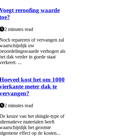
Voegt reroofing waarde
toe?
2 minutes read
Noch repareren of vervangen zal
waarschijnlijk uw
beoordelingswaarde verhogen als
het dak verder in goede staat
verkeert. ...
Hoeveel kost het om 1000
vierkante meter dak te
vervangen?
2 minutes read
De keuze van het shingle-type of
alternatieve materialen heeft
waarschijnlijk het grootste
algemene effect op de kosten...