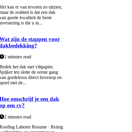
Het kan er van tevoren zo uitzien,
maar de realiteit is dat een dak
van goede kwaliteit de beste
investering is die u in...
Wat zijn de stappen voor
dakbedekking?
2 minutes read
Bedek het dak met viltpapier.
Spijker ten slotte de eerste gang
van gordelroos direct bovenop en
spoel met de...
Hoe omschrijf je een dak
op een cv?
2 minutes read
Roofing Laborer Resume · Reinig