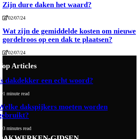
Zijn dure daken het waard?
02/07/24
Wat zijn de gemiddelde kosten om nieuwe
gordelroos op een dak te plaatsen?
02/07/24
Top Articles
Is dakdekker een echt woord?
1 minute read
Welke dakspijkers moeten worden
gebruikt?
3 minutes read
dakwerken-gidsen