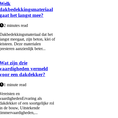
Welk
dakbedekkingsmateriaal
gaat het langst mee?
2 minutes read
Dakbedekkingsmateriaal dat het
langst meegaat, zijn beton, klei of
leisteen. Deze materialen
presteren aanzienlijk beter...
Wat zijn drie
vaardigheden vermeld
voor een dakdekker?
1 minute read
Vereisten en
vaardighedenErvaring als
dakdekker of een soortgelijke rol
in de bouw, Uitstekende
timmervaardigheden,...