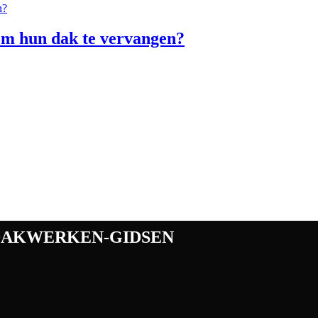
om hun dak te vervangen?
dakwerken-gidsen