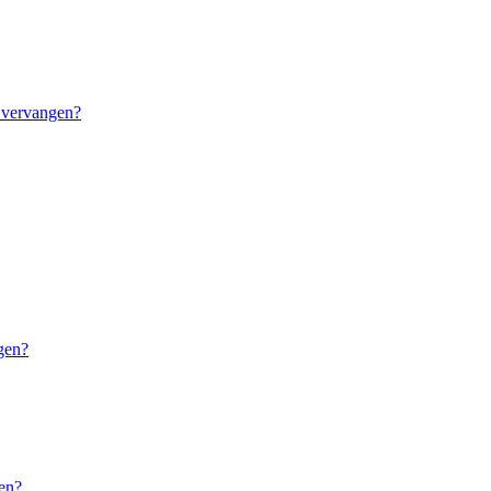
 vervangen?
gen?
ken?