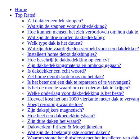
Home
Top Rated
Zal dakteer een lek stoppen?
Wat zijn de stappen voor dakbedekking?
Hoe kunnen mensen het zich veroorloven om hun dak te
Wat zijn de drie soorten dakbedekking?
Welk type dak is het duurst?
Wat zijn drie vaardigheden vermeld voor een dakdekker?
Installeert home depot dakshingles?
Hoe beschrijf je dakbedekking op een cv?
Zijn dakbedekkingsmaterialen omhoog gegaan?
Is dakdekker een echt woord?
Zet home depot gordelroos op het dak?
Is het beter om een dak te repareren of te vervangen?
Is het de moeite waard om een nieuw dak te krijgen?
Welke onderlaag voor dakbedekking is het beste?
Hoeveel kost het om 1000 vierkante meter dak te vervan
Voegt reroofing waarde toe?
Zijn dakspijkers magnetisch?
Hoe heet een dakbedekkingsbaan?
Zijn dure daken het waard?
Dakwerken: Prijzen & Mogelijkheden
Wat zijn de 3 belangrijkste soorten daken?
Waarom stopte het thuisdepot met het installeren van da