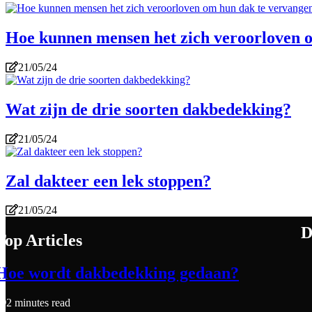
Hoe kunnen mensen het zich veroorloven 
21/05/24
Wat zijn de drie soorten dakbedekking?
21/05/24
Zal dakteer een lek stoppen?
21/05/24
Top Articles
Hoe wordt dakbedekking gedaan?
2 minutes read