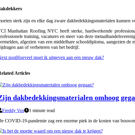
dakdekkers
oeten sterk zijn en elke dag zware dakbedekkingsmaterialen kunnen v
CI Manhattan Roofing NYC heeft sterke, hardwerkende professionals
rofessionele training, vacatures en meer van deze metaalhandelsverenig
ermelden, afgezien van een middelbare schooldiploma, aangezien de m
ijdragen aan of verbeteren van het bedrijf.
ext post
Hoeveel moet ik uitgeven aan een nieuw dak?
elated Articles
Zijn dakbedekkingsmaterialen omhoog geg
Freddy Vos
1 minute read
e COVID-19-pandemie zag een enorme piek in de kosten van bouwmater