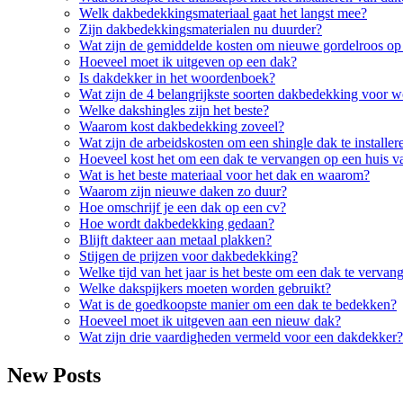
Welk dakbedekkingsmateriaal gaat het langst mee?
Zijn dakbedekkingsmaterialen nu duurder?
Wat zijn de gemiddelde kosten om nieuwe gordelroos op 
Hoeveel moet ik uitgeven op een dak?
Is dakdekker in het woordenboek?
Wat zijn de 4 belangrijkste soorten dakbedekking voor 
Welke dakshingles zijn het beste?
Waarom kost dakbedekking zoveel?
Wat zijn de arbeidskosten om een shingle dak te installer
Hoeveel kost het om een dak te vervangen op een huis v
Wat is het beste materiaal voor het dak en waarom?
Waarom zijn nieuwe daken zo duur?
Hoe omschrijf je een dak op een cv?
Hoe wordt dakbedekking gedaan?
Blijft dakteer aan metaal plakken?
Stijgen de prijzen voor dakbedekking?
Welke tijd van het jaar is het beste om een dak te vervan
Welke dakspijkers moeten worden gebruikt?
Wat is de goedkoopste manier om een dak te bedekken?
Hoeveel moet ik uitgeven aan een nieuw dak?
Wat zijn drie vaardigheden vermeld voor een dakdekker?
New Posts