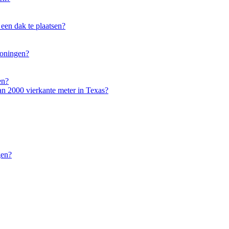
een dak te plaatsen?
woningen?
en?
an 2000 vierkante meter in Texas?
gen?